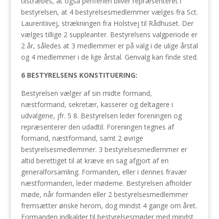
tilstræbes, at også periferien bliver repræsenteret i
bestyrelsen, at 4 bestyrelsesmedlemmer vælges fra Sct.
Laurentiivej, strækningen fra Holstvej til Rådhuset. Der
vælges tillige 2 suppleanter. Bestyrelsens valgperiode er
2 år, således at 3 medlemmer er på valg i de ulige årstal
og 4 medlemmer i de lige årstal. Genvalg kan finde sted.
6 BESTYRELSENS KONSTITUERING:
Bestyrelsen vælger af sin midte formand,
næstformand, sekretær, kasserer og deltagere i
udvalgene, jfr. 5 8. Bestyrelsen leder foreningen og
repræsenterer den udadtil. Foreningen tegnes af
formand, næstformand, samt 2 øvrige
bestyrelsesmedlemmer. 3 bestyrelsesmedlemmer er
altid berettiget til at kræve en sag afgjort af en
generalforsamling. Formanden, eller i dennes fravær
næstformanden, leder møderne. Bestyrelsen afholder
møde, når formanden eller 2 bestyrelsesmedlemmer
fremsætter ønske herom, dog mindst 4 gange om året.
Formanden indkalder til bestyrelsesmøder med mindst