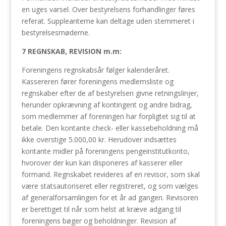
en uges varsel. Over bestyrelsens forhandlinger føres
referat. Suppleanterne kan deltage uden stemmeret i
bestyrelsesmøderne.
7 REGNSKAB, REVISION m.m:
Foreningens regnskabsår følger kalenderåret.
Kassereren fører foreningens medlemsliste og
regnskaber efter de af bestyrelsen givne retningslinjer,
herunder opkrævning af kontingent og andre bidrag,
som medlemmer af foreningen har forpligtet sig til at
betale. Den kontante check- eller kassebeholdning må
ikke overstige 5.000,00 kr. Herudover indsættes
kontante midler på foreningens pengeinstitutkonto,
hvorover der kun kan disponeres af kasserer eller
formand. Regnskabet revideres af en revisor, som skal
være statsautoriseret eller registreret, og som vælges
af generalforsamlingen for et år ad gangen. Revisoren
er berettiget til når som helst at kræve adgang til
foreningens bøger og beholdninger. Revision af